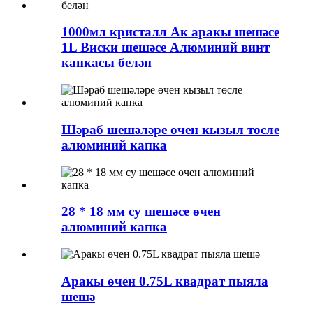
1000мл кристалл Ак аракы шешәсе
1L Виски шешәсе Алюминий винт
капкасы белән
Шәраб шешәләре өчен кызыл төсле
алюминий капка
28 * 18 мм су шешәсе өчен
алюминий капка
Аракы өчен 0.75L квадрат пыяла
шешә