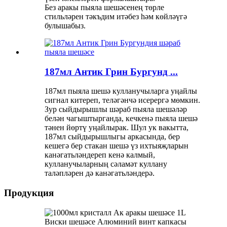
Без аракы пыяла шешәсенең төрле
стильләрен тәкъдим итәбез һәм көйләүгә
булышабыз.
187мл Антик Грин Бургунд ...
187мл пыяла шешә кулланучыларга уңайлы
сигнал китереп, теләгәнчә исерергә мөмкин.
Зур сыйдырышлы шәраб пыяла шешәләр
белән чагыштырганда, кечкенә пыяла шешә
тәнен йөртү уңайлырак. Шул ук вакытта,
187мл сыйдырышлыгы аркасында, бер
кешегә бер стакан шешә үз ихтыяҗларын
канәгатьләндереп кенә калмый,
кулланучыларның сәламәт куллану
таләпләрен дә канәгатьләндерә.
Продукция