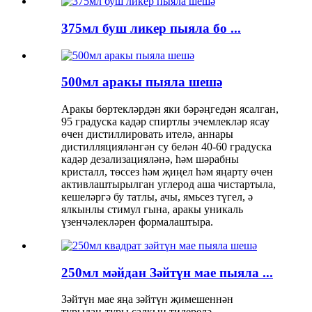
375мл буш ликер пыяла бо ...
500мл аракы пыяла шешә
Аракы бөртекләрдән яки бәрәңгедән ясалган,
95 градуска кадәр спиртлы эчемлекләр ясау
өчен дистиллировать ителә, аннары
дистилляцияләнгән су белән 40-60 градуска
кадәр дезализацияләнә, һәм шәрабны
кристалл, төссез һәм җиңел һәм яңарту өчен
активлаштырылган углерод аша чистартыла,
кешеләргә бу татлы, ачы, ямьсез түгел, ә
ялкынлы стимул гына, аракы уникаль
үзенчәлекләрен формалаштыра.
250мл мәйдан Зәйтүн мае пыяла ...
Зәйтүн мае яңа зәйтүн җимешеннән
турыдан-туры салкын тидерелә,