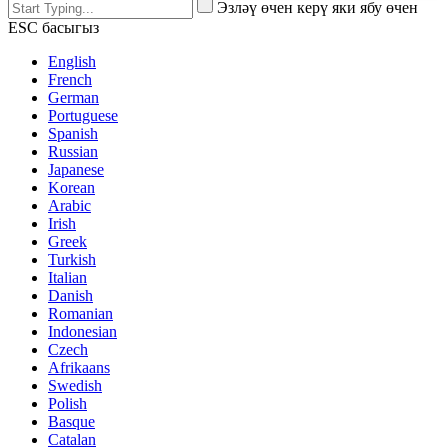
Эзләү өчен керү яки ябу өчен
ESC басыгыз
English
French
German
Portuguese
Spanish
Russian
Japanese
Korean
Arabic
Irish
Greek
Turkish
Italian
Danish
Romanian
Indonesian
Czech
Afrikaans
Swedish
Polish
Basque
Catalan