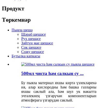
Продукт
Төркемнәр
Пыяла шешә
Шәраб шешәсе
Рух шешәсе
Зәйтүн мае шешәсе
Сок шешәсе
Сожу шешәсе
Бутылка капкасы
500мл чиста һәм салкын су ...
Бу пыяла материал яхшы киртә үзлекләренә
ия, алар кислородны һәм башка газларны
яхшы саклый ала, һәм шул ук вакытта
эчтәлекнең үзгәрүчән компонентларын
атмосферага үзгәрүдән саклый.