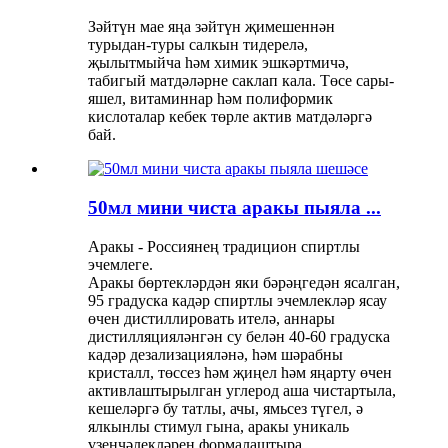
Зәйтүн мае яңа зәйтүн җимешеннән
турыдан-туры салкын тидерелә,
җылытмыйча һәм химик эшкәртмичә,
табигый матдәләрне саклап кала. Төсе сары-
яшел, витаминнар һәм полиформик
кислоталар кебек төрле актив матдәләргә
бай.
50мл мини чиста аракы пыяла ...
Аракы - Россиянең традицион спиртлы
эчемлеге.
Аракы бөртекләрдән яки бәрәңгедән ясалган,
95 градуска кадәр спиртлы эчемлекләр ясау
өчен дистиллировать ителә, аннары
дистилляцияләнгән су белән 40-60 градуска
кадәр дезализацияләнә, һәм шәрабны
кристалл, төссез һәм җиңел һәм яңарту өчен
активлаштырылган углерод аша чистартыла,
кешеләргә бу татлы, ачы, ямьсез түгел, ә
ялкынлы стимул гына, аракы уникаль
үзенчәлекләрен формалаштыра.