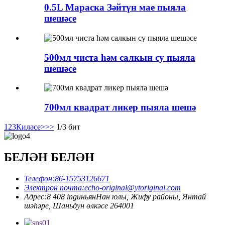
0.5L Мараска Зәйтүн мае пыяла
шешәсе
500мл чиста һәм салкын су пыяла
шешәсе
700мл квадрат ликер пыяла шешә
1
2
3
Киләсе>
>>
1/3 бит
БЕЛӘН БЕЛӘН
Телефон:
86-15753126671
Электрон почта:
echo-original@ytoriginal.com
Адрес:
8 408 ingиньянНан юлы, Жифу районы, Янтай
шәһәре, Шаньдун өлкәсе 264001