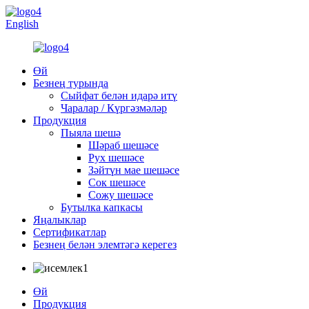
English
Өй
Безнең турында
Сыйфат белән идарә итү
Чаралар / Күргәзмәләр
Продукция
Пыяла шешә
Шәраб шешәсе
Рух шешәсе
Зәйтүн мае шешәсе
Сок шешәсе
Сожу шешәсе
Бутылка капкасы
Яңалыклар
Сертификатлар
Безнең белән элемтәгә керегез
Өй
Продукция