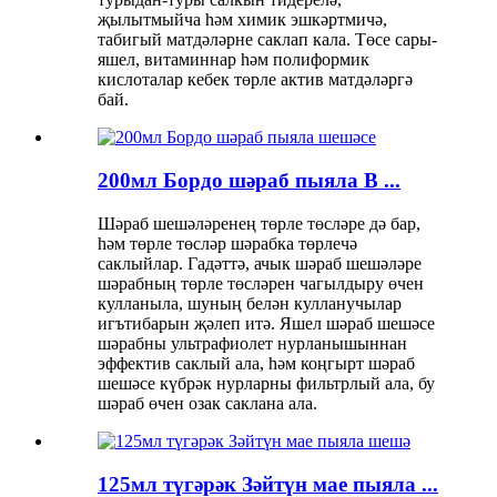
җылытмыйча һәм химик эшкәртмичә,
табигый матдәләрне саклап кала. Төсе сары-
яшел, витаминнар һәм полиформик
кислоталар кебек төрле актив матдәләргә
бай.
200мл Бордо шәраб пыяла В ...
Шәраб шешәләренең төрле төсләре дә бар,
һәм төрле төсләр шәрабка төрлечә
саклыйлар. Гадәттә, ачык шәраб шешәләре
шәрабның төрле төсләрен чагылдыру өчен
кулланыла, шуның белән кулланучылар
игътибарын җәлеп итә. Яшел шәраб шешәсе
шәрабны ультрафиолет нурланышыннан
эффектив саклый ала, һәм коңгырт шәраб
шешәсе күбрәк нурларны фильтрлый ала, бу
шәраб өчен озак саклана ала.
125мл түгәрәк Зәйтүн мае пыяла ...