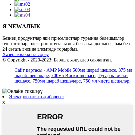
Я NEWАЛЫК
Безнең продуктлар яки приселистлар турында белешмәләр
өчен зинһар, электрон почтагызны безгә калдырыгыз һәм без
24 сәгать эчендә элемтәдә торырбыз.
Хәзерге вакытта сорау
© Copyright - 2020-2023: Барлык хокуклар сакланган.
Сайт картасы
-
AMP Mobile
500мл шәраб шешәсе
,
375 мл
шәраб шешәләре
,
700мл Виски шешәсе
,
Түгәрәк виски
шешәсе
,
750мл шәраб шешәләре
,
750 мл чиста шешәләр
,
Электрон почта җибәрегез
x