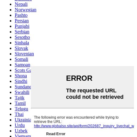
Nepali
Norwegian
Pashto
Persian
Punjabi
Serbian
Sesotho
Sinhala
Slovak
Slovenian
Somali
Samoan
Scots Gaelic
Shona
Sindhi
Sundanese
Swahili
Tajik
Tamil
Telugu
Thai
Ukrainian
Urdu
Uzbek
Vietnamese