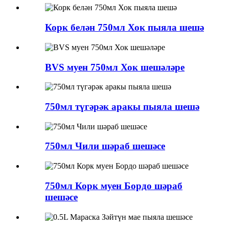
Корк белән 750мл Хок пыяла шешә
BVS муен 750мл Хок шешәләре
750мл түгәрәк аракы пыяла шешә
750мл Чили шәраб шешәсе
750мл Корк муен Бордо шәраб
шешәсе