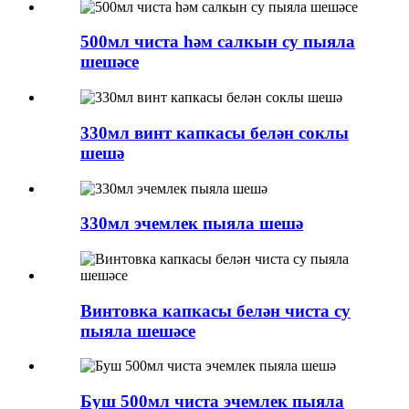
500мл чиста һәм салкын су пыяла
шешәсе
330мл винт капкасы белән соклы
шешә
330мл эчемлек пыяла шешә
Винтовка капкасы белән чиста су
пыяла шешәсе
Буш 500мл чиста эчемлек пыяла