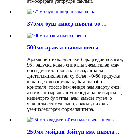
атмосферага үзгәрүдән саклый.
375мл буш ликер пыяла бо ...
500мл аракы пыяла шешә
Аракы бөртекләрдән яки бәрәңгедән ясалган,
95 градуска кадәр спиртлы эчемлекләр ясау
өчен дистиллировать ителә, аннары
дистилляцияләнгән су белән 40-60 градуска
кадәр дезализацияләнә, һәм шәрабны
кристалл, төссез һәм җиңел һәм яңарту өчен
активлаштырылган углерод аша чистартыла,
кешеләргә бу татлы, ачы, ямьсез түгел, ә
ялкынлы стимул гына, аракы уникаль
үзенчәлекләрен формалаштыра.
250мл мәйдан Зәйтүн мае пыяла ...