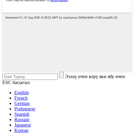
Эзләү өчен керү яки ябу өчен
ESC басыгыз
English
French
German
Portuguese
Spanish
Russian
Japanese
Korean