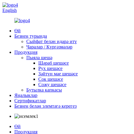
English
Өй
Безнең турында
Сыйфат белән идарә итү
Чаралар / Күргәзмәләр
Продукция
Пыяла шешә
Шәраб шешәсе
Рух шешәсе
Зәйтүн мае шешәсе
Сок шешәсе
Сожу шешәсе
Бутылка капкасы
Яңалыклар
Сертификатлар
Безнең белән элемтәгә керегез
Өй
Продукция