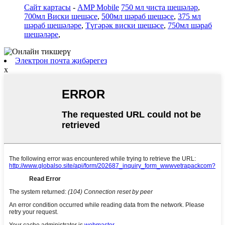
Сайт картасы
-
AMP Mobile
750 мл чиста шешәләр
,
700мл Виски шешәсе
,
500мл шәраб шешәсе
,
375 мл
шәраб шешәләре
,
Түгәрәк виски шешәсе
,
750мл шәраб
шешәләре
,
Электрон почта җибәрегез
x