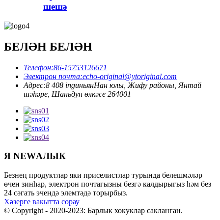
шешә
БЕЛӘН БЕЛӘН
Телефон:
86-15753126671
Электрон почта:
echo-original@ytoriginal.com
Адрес:
8 408 ingиньянНан юлы, Жифу районы, Янтай
шәһәре, Шаньдун өлкәсе 264001
Я NEWАЛЫК
Безнең продуктлар яки приселистлар турында белешмәләр
өчен зинһар, электрон почтагызны безгә калдырыгыз һәм без
24 сәгать эчендә элемтәдә торырбыз.
Хәзерге вакытта сорау
© Copyright - 2020-2023: Барлык хокуклар сакланган.