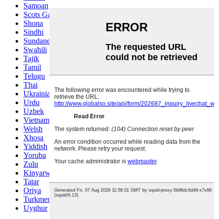
Samoan
Scots Gaelic
Shona
Sindhi
Sundanese
Swahili
Tajik
Tamil
Telugu
Thai
Ukrainian
Urdu
Uzbek
Vietnamese
Welsh
Xhosa
Yiddish
Yoruba
Zulu
Kinyarwanda
Tatar
Oriya
Turkmen
Uyghur