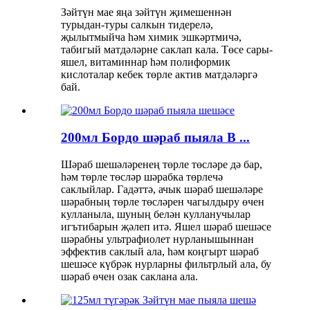
Зәйтүн мае яңа зәйтүн җимешеннән
турыдан-туры салкын тидерелә,
җылытмыйча һәм химик эшкәртмичә,
табигый матдәләрне саклап кала. Төсе сары-
яшел, витаминнар һәм полиформик
кислоталар кебек төрле актив матдәләргә
бай.
200мл Бордо шәраб пыяла В ...
Шәраб шешәләренең төрле төсләре дә бар,
һәм төрле төсләр шәрабка төрлечә
саклыйлар. Гадәттә, ачык шәраб шешәләре
шәрабның төрле төсләрен чагылдыру өчен
кулланыла, шуның белән кулланучылар
игътибарын җәлеп итә. Яшел шәраб шешәсе
шәрабны ультрафиолет нурланышыннан
эффектив саклый ала, һәм коңгырт шәраб
шешәсе күбрәк нурларны фильтрлый ала, бу
шәраб өчен озак саклана ала.