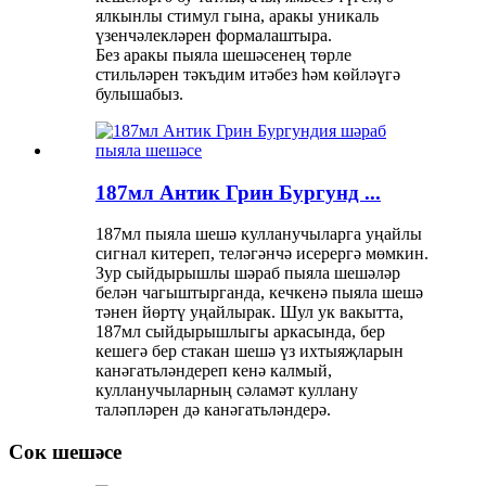
ялкынлы стимул гына, аракы уникаль
үзенчәлекләрен формалаштыра.
Без аракы пыяла шешәсенең төрле
стильләрен тәкъдим итәбез һәм көйләүгә
булышабыз.
187мл Антик Грин Бургунд ...
187мл пыяла шешә кулланучыларга уңайлы
сигнал китереп, теләгәнчә исерергә мөмкин.
Зур сыйдырышлы шәраб пыяла шешәләр
белән чагыштырганда, кечкенә пыяла шешә
тәнен йөртү уңайлырак. Шул ук вакытта,
187мл сыйдырышлыгы аркасында, бер
кешегә бер стакан шешә үз ихтыяҗларын
канәгатьләндереп кенә калмый,
кулланучыларның сәламәт куллану
таләпләрен дә канәгатьләндерә.
Сок шешәсе