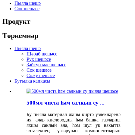
Пыяла шешә
Сок шешәсе
Продукт
Төркемнәр
Пыяла шешә
Шәраб шешәсе
Рух шешәсе
Зәйтүн мае шешәсе
Сок шешәсе
Сожу шешәсе
Бутылка капкасы
500мл чиста һәм салкын су ...
Бу пыяла материал яхшы киртә үзлекләренә
ия, алар кислородны һәм башка газларны
яхшы саклый ала, һәм шул ук вакытта
эчтәлекнең үзгәрүчән компонентларын