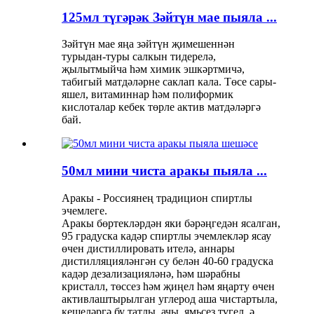
125мл түгәрәк Зәйтүн мае пыяла ...
Зәйтүн мае яңа зәйтүн җимешеннән
турыдан-туры салкын тидерелә,
җылытмыйча һәм химик эшкәртмичә,
табигый матдәләрне саклап кала. Төсе сары-
яшел, витаминнар һәм полиформик
кислоталар кебек төрле актив матдәләргә
бай.
50мл мини чиста аракы пыяла ...
Аракы - Россиянең традицион спиртлы
эчемлеге.
Аракы бөртекләрдән яки бәрәңгедән ясалган,
95 градуска кадәр спиртлы эчемлекләр ясау
өчен дистиллировать ителә, аннары
дистилляцияләнгән су белән 40-60 градуска
кадәр дезализацияләнә, һәм шәрабны
кристалл, төссез һәм җиңел һәм яңарту өчен
активлаштырылган углерод аша чистартыла,
кешеләргә бу татлы, ачы, ямьсез түгел, ә